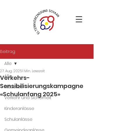
Beitrag
Alle
27. Aug. 2025
1 Min. Lesezeit
Alle
Verkehrs-
Sensibilisierungskampagne
Aktuelles
«Schulanfang 2025»
Verkehr und Sicherheit
Kinderanlässe
Schulanlässe
Gemeindeanlässe