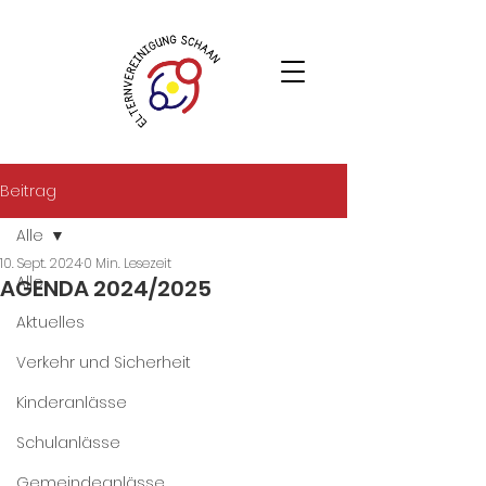
Beitrag
Alle
10. Sept. 2024
0 Min. Lesezeit
Alle
AGENDA 2024/2025
Aktuelles
Verkehr und Sicherheit
Kinderanlässe
Schulanlässe
Gemeindeanlässe