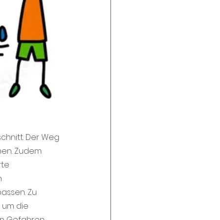
chnitt. Der Weg 
rnen. Zudem 
te 
 
assen. Zu 
 um die 
n Gefahren 