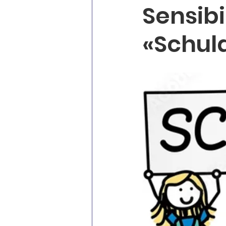
Sensib
«Schul