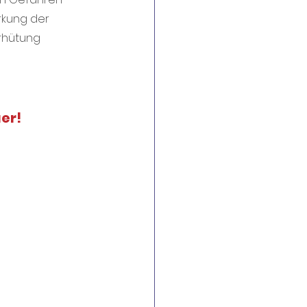
rkung der 
rhütung 
er!