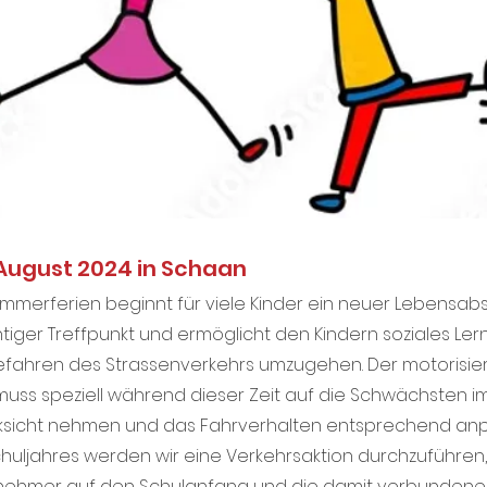
 August 2024 in Schaan
mmerferien beginnt für viele Kinder ein neuer Lebensabs
chtiger Treffpunkt und ermöglicht den Kindern soziales Le
Gefahren des Strassenverkehrs umzugehen. Der motorisier
uss speziell während dieser Zeit auf die Schwächsten im
ksicht nehmen und das Fahrverhalten entsprechend anp
uljahres werden wir eine Verkehrsaktion durchzuführen,
lnehmer auf den Schulanfang und die damit verbundene