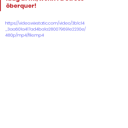
öberquer!
https://video.wixstatic.com/video/3b1c14
_3aa601a417ad4ba1a280079691e2230e/
480p/mp4/file.mp4