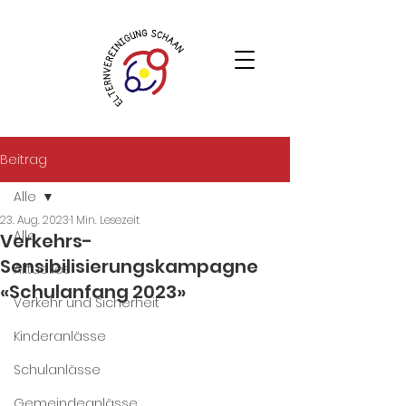
Beitrag
Alle
23. Aug. 2023
1 Min. Lesezeit
Alle
Verkehrs-
Sensibilisierungskampagne
Aktuelles
«Schulanfang 2023»
Verkehr und Sicherheit
Kinderanlässe
Schulanlässe
Gemeindeanlässe