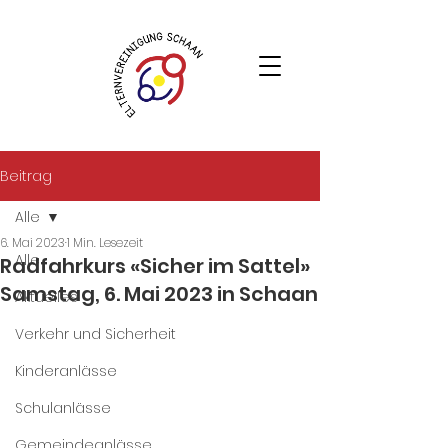
Beitrag
Alle
6. Mai 2023
1 Min. Lesezeit
Alle
Radfahrkurs «Sicher im Sattel»
Samstag, 6. Mai 2023 in Schaan
Aktuelles
Verkehr und Sicherheit
Kinderanlässe
Schulanlässe
Gemeindeanlässe