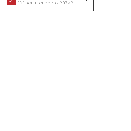
PDF herunterladen • 2.03MB
Verkehr und Sicherheit
Alle ansehen
Aktuelle Beiträge