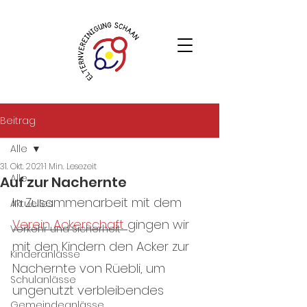
Beitrag
Alle
31. Okt. 2021
1 Min. Lesezeit
Alle
Auf zur Nachernte
In Zusammenarbeit mit dem 
Aktuelles
Verein Ackerschaft 
gingen wir 
Verkehr und Sicherheit
mit den Kindern den Acker zur 
Kinderanlässe
Nachernte von Rüebli, um 
Schulanlässe
ungenutzt verbleibendes 
Gemeindeanlässe