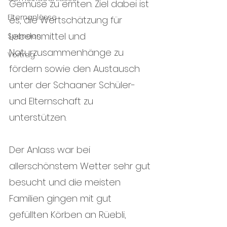
Gemüse zu ernten. Ziel dabei ist 
Elternanlässe
es, die Wertschätzung für 
Lebensmittel und 
Spenden
Naturzusammenhänge zu 
Vortrag
fördern sowie den Austausch 
unter der Schaaner Schüler- 
und Elternschaft zu 
unterstützen. 
Der Anlass war bei 
allerschönstem Wetter sehr gut 
besucht und die meisten 
Familien gingen mit gut 
gefüllten Körben an Rüebli, 