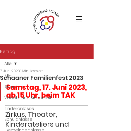
Beitrag
Alle
7. Juni 2023
1 Min. Lesezeit
Alle
Schaaner Familienfest 2023
Samstag, 17. Juni 2023, 
Aktuelles
ab 15 Uhr, beim TAK
Verkehr und Sicherheit
Kinderanlässe
Zirkus, Theater, 
Schulanlässe
Kinderateliers und 
Gemeindeanlässe