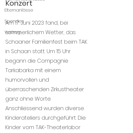
Konzert
Elternanlässe
Spenden
Am 17. Juni 2023 fand, bei 
sommerlichem Wetter, das 
Vortrag
Schaaner Familienfest beim TAK 
in Schaan statt. Um 15 Uhr 
begann die Compagnie 
Tarkabarka mit einem 
humorvollen und 
überraschenden Zirkustheater 
ganz ohne Worte. 
Anschliessend wurden diverse 
Kinderateliers durchgeführt. Die 
Kinder vom TAK-Theaterlabor 