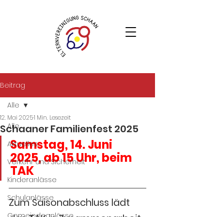
Beitrag
Alle
12. Mai 2025
1 Min. Lesezeit
Alle
Schaaner Familienfest 2025
Samstag, 14. Juni 
Aktuelles
2025, ab 15 Uhr, beim 
Verkehr und Sicherheit
TAK
Kinderanlässe
Schulanlässe
Zum Saisonabschluss lädt 
Gemeindeanlässe