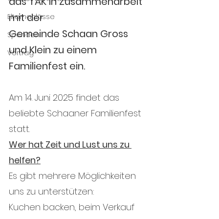
das TAK in Zusammenarbeit 
mit der 
Elternanlässe
Gemeinde Schaan Gross 
Spenden
und Klein zu einem 
Vortrag
Familienfest ein.
Am 14. Juni 2025 findet das 
beliebte Schaaner Familienfest 
statt. 
Wer hat Zeit und Lust uns zu 
helfen?
Es gibt mehrere Möglichkeiten 
uns zu unterstützen: 
Kuchen backen, beim Verkauf 