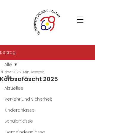
Beitrag
Alle
21. Nov. 2025
1 Min. Lesezeit
Alle
Körbsafäscht 2025
Aktuelles
Verkehr und Sicherheit
Kinderanlässe
Schulanlässe
Gemeindeanlässe