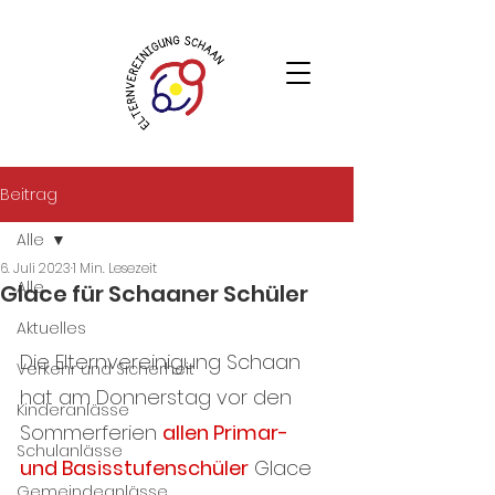
Beitrag
Alle
6. Juli 2023
1 Min. Lesezeit
Alle
Glace für Schaaner Schüler
Aktuelles
Die Elternvereinigung Schaan 
Verkehr und Sicherheit
hat am Donnerstag vor den 
Kinderanlässe
Sommerferien 
allen Primar- 
Schulanlässe
und Basisstufenschüler
 Glace 
Gemeindeanlässe