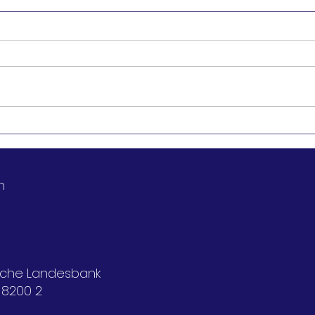
Generalversammlung
Vort
2026
Inte
Papis» Donner
n
Nov
ische Landesbank
 8200 2