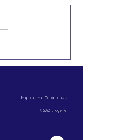
rag «Künstliche
lligenz für Mamis und
stag, 6.
ember 2025
Impressum
|
Datenschutz
© 2022 juliagehler