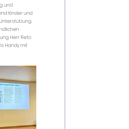
ng und 
ind Kinder und 
Unterstützung 
indlichen 
ng. Herr Reto 
ms Handy mit 