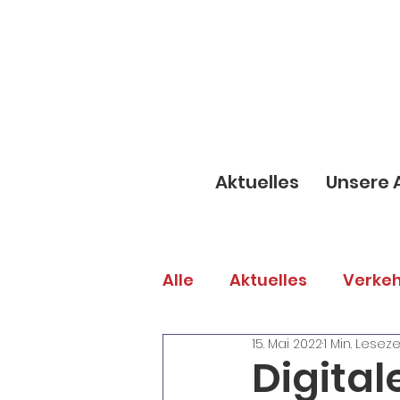
Aktuelles
Unsere 
Alle
Aktuelles
Verkeh
15. Mai 2022
1 Min. Leseze
Gemeindeanlässe
E
Digital