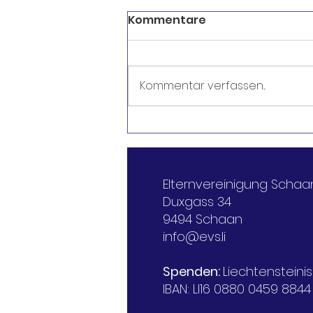
Kommentare
Kommentar verfassen...
Fruchtpause - für unsere
Kinder
Elternvereinigung Schaa
Duxgass 34
9494 Schaan
info@evs.li
Spenden:
Liechtenstein
IBAN: LI16 0880 0459 8844