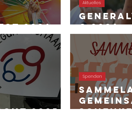
Aktuelles
Genera
est 2026
g 2026
Spenden
Sammel
Gemeins
scht 2025
schenk