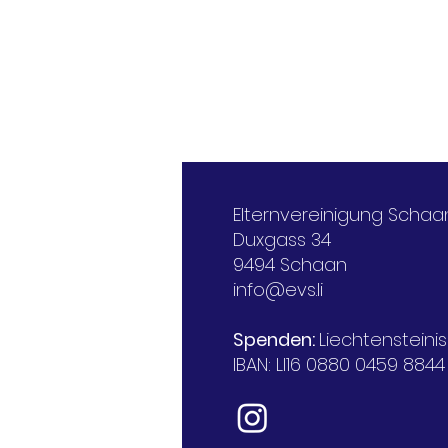
Elternvereinigung Schaa
Duxgass 34
9494 Schaan
info@evs.li
Spenden:
Liechtenstein
IBAN: LI16 0880 0459 8844