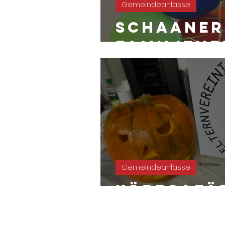
Gemeindeanlässe
Schaaner
Familienf
Gemeindeanlässe
Körbsafä