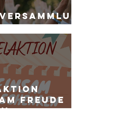
lversammlun
aktion
am Freude
en